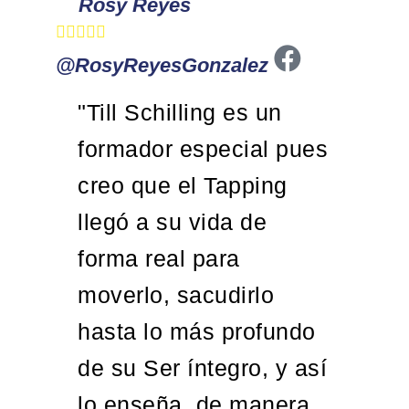
Rosy Reyes
Ana










@RosyReyesGonzalez
@Ana
"Till Schilling es un
"Ti
formador especial pues
se
creo que el Tapping
ma
llegó a su vida de
co
forma real para
pla
moverlo, sacudirlo
de
hasta lo más profundo
am
de su Ser íntegro, y así
lo enseña, de manera